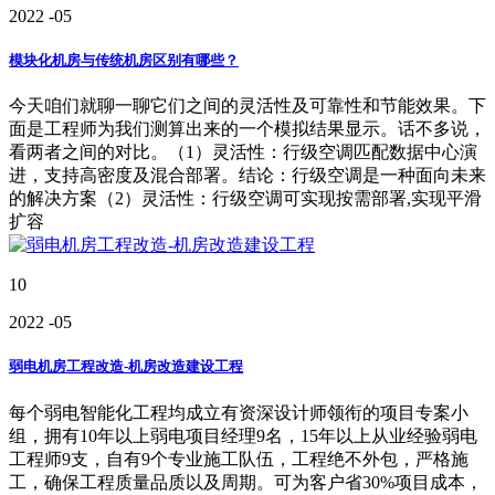
2022
-05
模块化机房与传统机房区别有哪些？
今天咱们就聊一聊它们之间的灵活性及可靠性和节能效果。下
面是工程师为我们测算出来的一个模拟结果显示。话不多说，
看两者之间的对比。（1）灵活性：行级空调匹配数据中心演
进，支持高密度及混合部署。结论：行级空调是一种面向未来
的解决方案（2）灵活性：行级空调可实现按需部署,实现平滑
扩容
10
2022
-05
弱电机房工程改造-机房改造建设工程
每个弱电智能化工程均成立有资深设计师领衔的项目专案小
组，拥有10年以上弱电项目经理9名，15年以上从业经验弱电
工程师9支，自有9个专业施工队伍，工程绝不外包，严格施
工，确保工程质量品质以及周期。可为客户省30%项目成本，