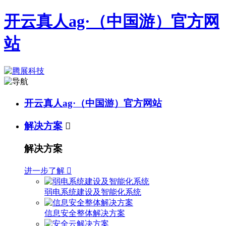
开云真人ag·（中国游）官方网
站
开云真人ag·（中国游）官方网站
解决方案

解决方案
进一步了解

弱电系统建设及智能化系统
信息安全整体解决方案