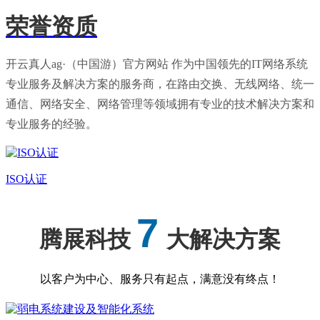
荣誉资质
开云真人ag·（中国游）官方网站 作为中国领先的IT网络系统
专业服务及解决方案的服务商，在路由交换、无线网络、统一
通信、网络安全、网络管理等领域拥有专业的技术解决方案和
专业服务的经验。
ISO认证
7
腾展科技
大解决方案
以客户为中心、服务只有起点，满意没有终点！