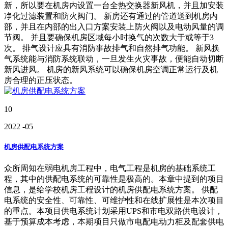
新，所以要在机房内设置一台全热交换器新风机，并且加安装
净化过滤装置和防火阀门。 新房还有通过的管道送到机房内
部，并且在内部的出入口方案安装上防火阀以及电动风量的调
节阀。 并且要确保机房区域每小时换气的次数大于或等于3
次。 排气设计应具有消防事故排气和自然排气功能。 新风换
气系统能与消防系统联动，一旦发生火灾事故，便能自动切断
新风进风。 机房的新风系统可以确保机房空调正常运行及机
房合理的正压状态。
10
2022
-05
机房供配电系统方案
众所周知在弱电机房工程中，电气工程是机房的基础系统工
程，其中的供配电系统的可靠性是极高的。本章中提到的项目
信息，是给学校机房工程设计的机房供配电系统方案。 供配
电系统的安全性、可靠性、可维护性和在线扩展性是本次项目
的重点。本项目供电系统计划采用UPS和市电双路供电设计，
基于预算成本考虑，本期项目只做市电配电动力柜及配套供电