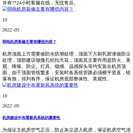
并有7*24小时客服在线，无忧售后。
10
2022
-05
弱电机房装修主要有哪些内容？
机房顶面上方需要做防水防潮处理，顶面下方刷乳胶漆做防尘
处理，顶部建议做微孔铝扣天花，顶面其主要作用是防火、美
观、降噪、防尘。灯具、烟感、温感探头等均安装在机房顶
面，由于顶面管线繁多，安装时各系统管路必须横平竖直，错
落有致，排列有序，保证机房底部整体性、美观性。
10
2022
-05
机房建设中布署新风系统的重要性
为保证主机房空气正压，防止灰尘进入机房，保证机房空气清